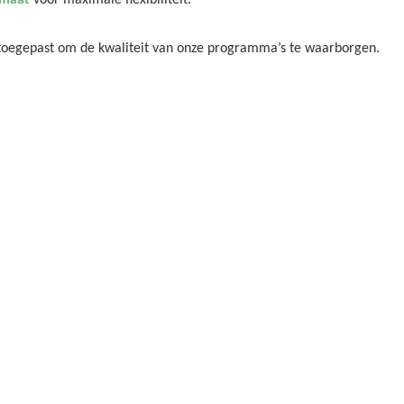
 maat
voor maximale flexibiliteit.
g toegepast om de kwaliteit van onze programma’s te waarborgen.