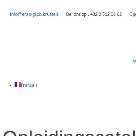
info@erap-gsob.brussels
Bel ons op : +32 2 512 06 02
Ope
W
Français