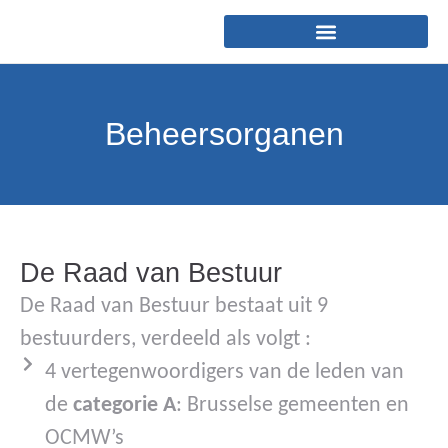
Beheersorganen
De Raad van Bestuur
De Raad van Bestuur bestaat uit 9
bestuurders, verdeeld als volgt :
4 vertegenwoordigers van de leden van
de
categorie A
: Brusselse gemeenten en
OCMW’s