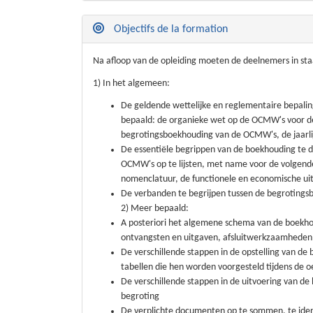
Objectifs de la formation
Na afloop van de opleiding moeten de deelnemers in sta
1) In het algemeen:
De geldende wettelijke en reglementaire bepali
bepaald: de organieke wet op de OCMW's voor de
begrotingsboekhouding van de OCMW's, de jaarlij
De essentiële begrippen van de boekhouding te 
OCMW's op te lijsten, met name voor de volgende
nomenclatuur, de functionele en economische ui
De verbanden te begrijpen tussen de begroting
2) Meer bepaald:
A posteriori het algemene schema van de boekho
ontvangsten en uitgaven, afsluitwerkzaamheden, 
De verschillende stappen in de opstelling van de 
tabellen die hen worden voorgesteld tijdens de 
De verschillende stappen in de uitvoering van de
begroting
De verplichte documenten op te sommen, te identi