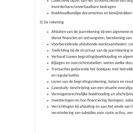
Collectieve opzet van het stroomschema van uitga
invorderbare/onverhaalbare bedragen
Boekhoudkundige documenten en bewijsstukken
3) De rekening
Afsluiten van de jaarrekening bij een algemene e
dienst financiën en ontvangsten, berekening van
Voorbereidende afsluitende werkzaamheden: con
Toelichting bij de structuur van de jaarrekening 
Verband tussen begrotingsboekhouding en alge
Bijlagen en overzichtstabellen: weten welke d
Transacties gedurende het boekjaar met betrekkin
en regularisaties
Lezen van de begrotingsrekening, balans en resu
Casestudy: beschrijving van een situatie voorafga
Vermogensrechtelijke boekhouding en afschrijvi
Investeringen en hun financiering (leningen, subsi
Verrichtingen bij afsluiting en aan het einde van
vermindering van subsidies voor vaste activa, ve