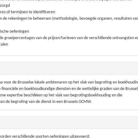
ezorgd
es of termijnen te identificeren
van de rekeningen te beheersen (methodologie, bevoegde organen, resultaten va
tische oefeningen
de groeipercentages van de prijzen/tarieven van de verschillende ontvangsten e
talen
a voor de Brusselse lokale ambtenaren op het vlak van begroting en boekhoudin
 financiële en boekhoudkundige diensten en de wettelijke graden van de Brussel
me expertise beschikken op het vlak van begrotingsboekhouding en die
 van de begroting van de dienst in een Brussels OCMW.
 worden verschillende soorten oefeningen uitgevoerd: