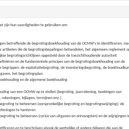
at zijn hun vaardigheden te gebruiken om:
ngen betreffende de begrotingsboekhouding van de OCMW's te identificeren; me
 artikelen die de begrotingsbepalingen behandelen, het algemeen reglement o
kse begrotingsrichtlijnen opgesteld door de toezichthoudende autoriteit
definiëren en de fundamentele principes van de begrotingsboekhouding van de
 begrippen: de exploitatiebegroting, de investeringsbegroting, de boekhoudku
tgaven, het begrotingsplan
sboekhouding en de algemene boekhouding
uding van een OCMW op te stellen (begroting, jaarrekening, boekingen van
rekeningen, bijlagen, termijnen enz.)
begroting te beheersen (oorspronkelijke begroting en begrotingswijziging); de
oefeningen te hanteren
 begroting te beheersen (cyclus van uitgaven en ontvangsten) en de wijzigingen i
ficeren en te beschrijven alsook de wettelijke of andere bijlagen die aan de