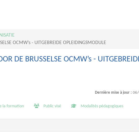
ISATIE
ELSE OCMW’s - UITGEBREIDE OPLEIDINGSMODULE
R DE BRUSSELSE OCMW’s - UITGEBREID
Dernière mise à jour :
06/
e la formation
Public visé
Modalités pédagogiques