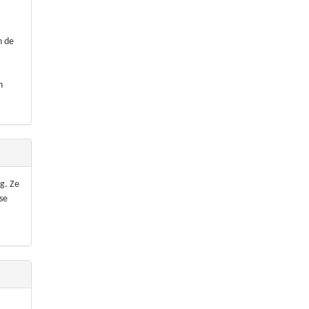
n de
n
g. Ze
se