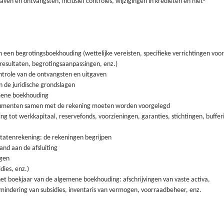
ven en ontvangsten, inclusief controles, wijzigingen in kredieten en niet-
n een begrotingsboekhouding (wettelijke vereisten, specifieke verrichtingen voo
 resultaten, begrotingsaanpassingen, enz.)
trole van de ontvangsten en uitgaven
en de juridische grondslagen
mene boekhouding
ocumenten samen met de rekening moeten worden voorgelegd
g tot werkkapitaal, reservefonds, voorzieningen, garanties, stichtingen, buffe
ltatenrekening: de rekeningen begrijpen
and aan de afsluiting
ngen
dies, enz.)
 het boekjaar van de algemene boekhouding: afschrijvingen van vaste activa,
rmindering van subsidies, inventaris van vermogen, voorraadbeheer, enz.