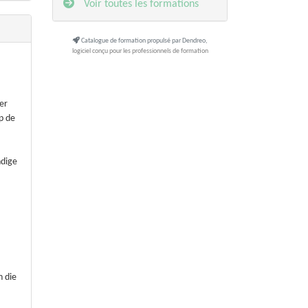
Voir toutes les formations
Catalogue de formation propulsé par Dendreo,
logiciel conçu pour les professionnels de formation
er
p de
ndige
n die