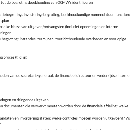
 tot de begrotingsboekhouding van OCMW's identificeren
atiebegroting, investeringsbegroting, boekhoudkundige nomenclatuur, function
gsplan
r elke klasse van uitgaven/ontvangsten (inclusief opnemingen en interne
eningen
e begroting: instanties, termijnen, toezichthoudende overheden en voorlopige
sproces (tijdlijn)
den van de secretaris-generaal, de financieel directeur en wederzijdse interne
ssingen en dringende uitgaven
 en documenten die verwerkt moeten worden door de financiële afdeling: welke
mandaten en invorderingsstaten: welke controles moeten worden uitgevoerd? W
?