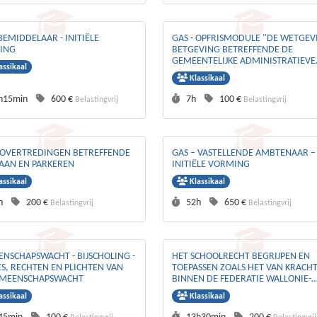
 BEMIDDELAAR - INITIËLE
GAS - OPFRISMODULE "DE WETGEV
ING
BETGEVING BETREFFENDE DE
GEMEENTELIJKE ADMINISTRATIEVE
assikaal
SANCTIES"
Klassikaal
rtijd :
Prijs :
Duurtijd :
Prijs :
h15min
600 €
7h
100 €
Belastingvrij
Belastingvrij
 OVERTREDINGEN BETREFFENDE
GAS – VASTELLENDE AMBTENAAR –
TAAN EN PARKEREN
INITIËLE VORMING
assikaal
Klassikaal
rtijd :
Prijs :
Duurtijd :
Prijs :
h
200 €
52h
650 €
Belastingvrij
Belastingvrij
NSCHAPSWACHT - BIJSCHOLING -
HET SCHOOLRECHT BEGRIJPEN EN
ES, RECHTEN EN PLICHTEN VAN
TOEPASSEN ZOALS HET VAN KRACHT
EMEENSCHAPSWACHT
BINNEN DE FEDERATIE WALLONIE-
BRUSSEL
assikaal
Klassikaal
rtijd :
Prijs :
Duurtijd :
Prijs :