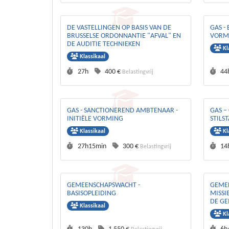
DE VASTELLINGEN OP BASIS VAN DE
GAS -
BRUSSELSE ORDONNANTIE "AFVAL" EN
VORM
DE AUDITIE TECHNIEKEN
Kl
Klassikaal
Duurtijd :
Prijs :
Duu
27h
400 €
44
Belastingvrij
GAS - SANCTIONEREND AMBTENAAR -
GAS –
INITIËLE VORMING
STILS
Klassikaal
Kl
Duurtijd :
Prijs :
Duu
27h15min
300 €
14
Belastingvrij
GEMEENSCHAPSWACHT -
GEMEE
BASISOPLEIDING
MISSI
DE G
Klassikaal
Kl
Duurtijd :
Prijs :
Duu