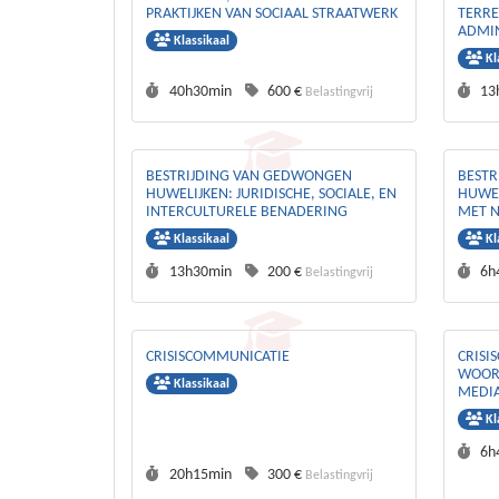
PRAKTIJKEN VAN SOCIAAL STRAATWERK
TERR
ADMIN
Klassikaal
DE PR
Kl
Duurtijd :
Prijs :
Duu
40h30min
600 €
13
Belastingvrij
BESTRIJDING VAN GEDWONGEN
BESTR
HUWELIJKEN: JURIDISCHE, SOCIALE, EN
HUWEL
INTERCULTURELE BENADERING
MET N
EN G
Klassikaal
Kl
Duurtijd :
Prijs :
Duu
13h30min
200 €
6h
Belastingvrij
CRISISCOMMUNICATIE
CRISI
WOORD
Klassikaal
MEDI
Kl
Duu
6h
Duurtijd :
Prijs :
20h15min
300 €
Belastingvrij