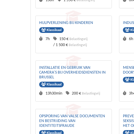
130h
1 550 €
6h
Belastingvrij
HULPVERLENING BIJ KINDEREN
INDUS
Klassikaal
Kl
Duurtijd :
Prijs :
Duu
7h
150 €
6h
Belastingvrij
/
1 500 €
Belastingvrij
INSTALLATIE EN GEBRUIK VAN
MENSE
CAMERA'S BIJ OVERHEIDSDIENSTEN IN
DOORV
BRUSSEL
Kl
Klassikaal
Duurtijd :
Prijs :
Duu
13h30min
200 €
3h
Belastingvrij
OPSPORING VAN VALSE DOCUMENTEN
PREVE
EN BESTRIJDING VAN
SEKSI
IDENTITEITSFRAUDE
HET O
Klassikaal
Kl