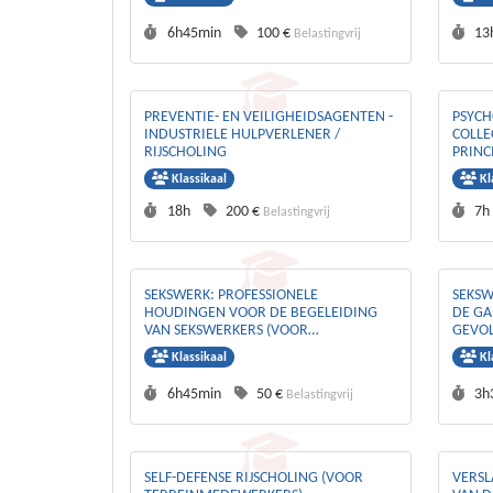
Duurtijd :
Prijs :
Duu
6h45min
100 €
13
Belastingvrij
PREVENTIE- EN VEILIGHEIDSAGENTEN -
PSYCH
INDUSTRIELE HULPVERLENER /
COLLE
RIJSCHOLING
PRINC
Klassikaal
Kl
Duurtijd :
Prijs :
Duu
18h
200 €
7h
Belastingvrij
SEKSWERK: PROFESSIONELE
SEKSW
HOUDINGEN VOOR DE BEGELEIDING
DE GA
VAN SEKSWERKERS (VOOR
GEVO
VELDWERKERS)
PREVE
Klassikaal
Kl
Duurtijd :
Prijs :
Duu
6h45min
50 €
3h
Belastingvrij
SELF-DEFENSE RIJSCHOLING (VOOR
VERSL