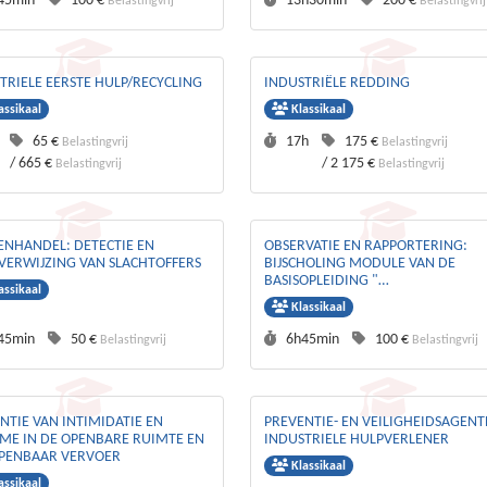
45min
100 €
13h30min
200 €
Belastingvrij
Belastingvrij
TRIELE EERSTE HULP/RECYCLING
INDUSTRIËLE REDDING
assikaal
Klassikaal
rtijd :
Prijs :
Duurtijd :
Prijs :
65 €
17h
175 €
Belastingvrij
Belastingvrij
/
665 €
/
2 175 €
Belastingvrij
Belastingvrij
NHANDEL: DETECTIE EN
OBSERVATIE EN RAPPORTERING:
ERWIJZING VAN SLACHTOFFERS
BIJSCHOLING MODULE VAN DE
BASISOPLEIDING "
assikaal
GEMEENSCHAPSWACHT"
Klassikaal
rtijd :
Prijs :
Duurtijd :
Prijs :
45min
50 €
6h45min
100 €
Belastingvrij
Belastingvrij
NTIE VAN INTIMIDATIE EN
PREVENTIE- EN VEILIGHEIDSAGENT
SME IN DE OPENBARE RUIMTE EN
INDUSTRIELE HULPVERLENER
PENBAAR VERVOER
Klassikaal
assikaal