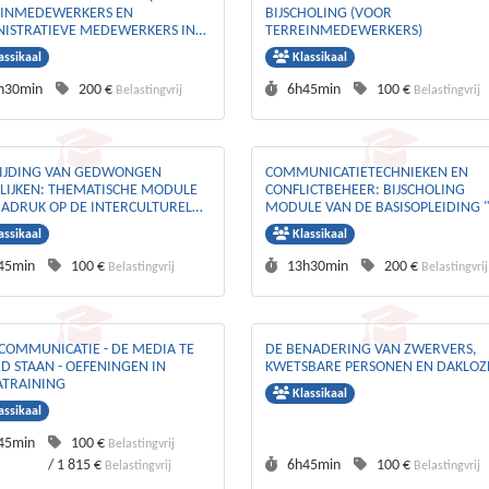
EINMEDEWERKERS EN
BIJSCHOLING (VOOR
ISTRATIEVE MEDEWERKERS IN
TERREINMEDEWERKERS)
EVENTIE- EN VEILIGHEID SECTOR)
assikaal
Klassikaal
rtijd :
Prijs :
Duurtijd :
Prijs :
h30min
200 €
6h45min
100 €
Belastingvrij
Belastingvrij
IJDING VAN GEDWONGEN
COMMUNICATIETECHNIEKEN EN
IJKEN: THEMATISCHE MODULE
CONFLICTBEHEER: BIJSCHOLING
ADRUK OP DE INTERCULTURELE-
MODULE VAN DE BASISOPLEIDING "
ENDERBENADERING
GEMEENSCHAPSWACHT"
assikaal
Klassikaal
rtijd :
Prijs :
Duurtijd :
Prijs :
45min
100 €
13h30min
200 €
Belastingvrij
Belastingvrij
SCOMMUNICATIE - DE MEDIA TE
DE BENADERING VAN ZWERVERS,
 STAAN - OEFENINGEN IN
KWETSBARE PERSONEN EN DAKLOZ
ATRAINING
Klassikaal
assikaal
rtijd :
Prijs :
45min
100 €
Belastingvrij
Duurtijd :
Prijs :
/
1 815 €
6h45min
100 €
Belastingvrij
Belastingvrij