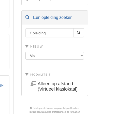
Een opleiding zoeken
NIEUW
MODALITEIT
Alleen op afstand
EN
(Virtueel klaslokaal)
Catalogue de formation propulsé par Dendreo,
logiciel conçu pour les professionnels de formation