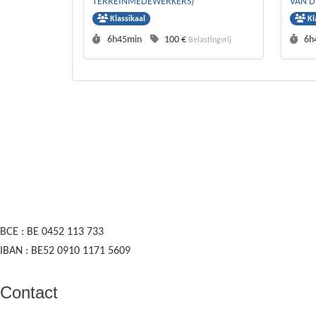
TERREINMEDEWERKERS)
VAN 
Klassikaal
Kl
Duurtijd :
Prijs :
Duu
6h45min
100 €
6h
Belastingvrij
BCE : BE 0452 113 733
IBAN : BE52 0910 1171 5609
Contact