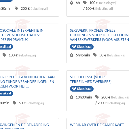
Duurtijd :
Prijs :
6h
100 €
Belastingvrij
rtijd :
Prijs :
h30min
200 €
/
100 €
Belastingvrij
Belastingvrij
OSOCIALE INTERVENTIE IN
SEKSWERK: PROFESSIONELE
CTIEVE NOODSITUATIES:
HOUDINGEN VOOR DE BEGELEIDIN
IPES EN PRAKTIJK
VAN SEKSWERKERS (VOOR ASSISTE
VAN DE BRUSSELSE OCMW'S)
assikaal
Klassikaal
rtijd :
Prijs :
Duurtijd :
Prijs :
100 €
6h45min
50 €
Belastingvrij
Belastingvrij
ERK: REGELGEVEND KADER, AAN
SELF-DEFENSE (VOOR
NG ZIJNDE VERANDERINGEN, EN
TERREINMEDEWERKERS)
LGEN VOOR HET
Klassikaal
NTIEBELEID
assikaal
Duurtijd :
Prijs :
13h30min
200 €
Belastingvrij
rtijd :
Prijs :
30min
50 €
/
200 €
Belastingvrij
Belastingvrij
AVINGEN EN DE BENADERING
WEBINAR OVER DE CAMERAWET