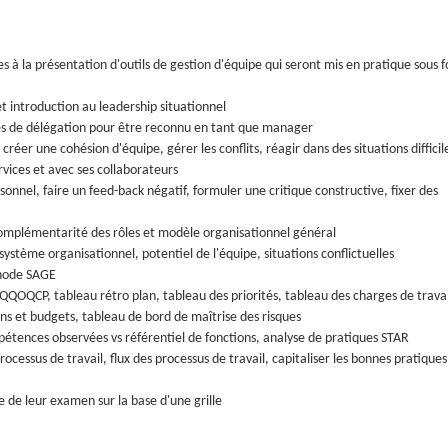
s à la présentation d'outils de gestion d'équipe qui seront mis en pratique sous 
et introduction au leadership situationnel
les de délégation pour être reconnu en tant que manager
créer une cohésion d'équipe, gérer les conflits, réagir dans des situations difficil
vices et avec ses collaborateurs
onnel, faire un feed-back négatif, formuler une critique constructive, fixer des
 complémentarité des rôles et modèle organisationnel général
système organisationnel, potentiel de l'équipe, situations conflictuelles
thode SAGE
 QQOQCP, tableau rétro plan, tableau des priorités, tableau des charges de travai
ns et budgets, tableau de bord de maîtrise des risques
ompétences observées vs référentiel de fonctions, analyse de pratiques STAR
ocessus de travail, flux des processus de travail, capitaliser les bonnes pratiques
e de leur examen sur la base d'une grille