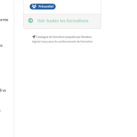
Présentiel
forme
Voir toutes les formations
Catalogue de formation propulsé par Dendreo,
logiciel conçu pour les professionnels de formation
es
l vs
,