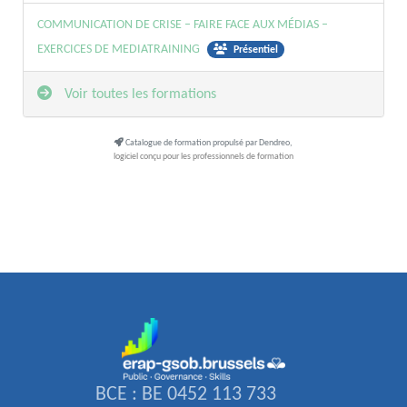
COMMUNICATION DE CRISE – FAIRE FACE AUX MÉDIAS –
EXERCICES DE MEDIATRAINING
Présentiel
Voir toutes les formations
Catalogue de formation propulsé par Dendreo,
logiciel conçu pour les professionnels de formation
BCE : BE 0452 113 733