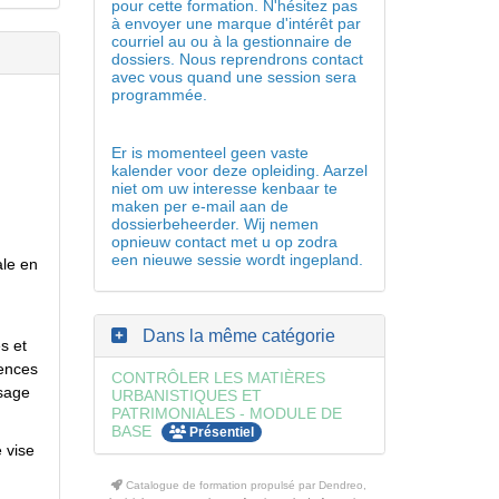
pour cette formation. N'hésitez pas
à envoyer une marque d'intérêt par
courriel au ou à la gestionnaire de
dossiers. Nous reprendrons contact
avec vous quand une session sera
programmée.
Er is momenteel geen vaste
kalender voor deze opleiding. Aarzel
niet om uw interesse kenbaar te
maken per e-mail aan de
dossierbeheerder. Wij nemen
opnieuw contact met u op zodra
een nieuwe sessie wordt ingepland.
ale en
Dans la même catégorie
s et
tences
CONTRÔLER LES MATIÈRES
ysage
URBANISTIQUES ET
PATRIMONIALES - MODULE DE
BASE
Présentiel
 vise
Catalogue de formation propulsé par Dendreo,