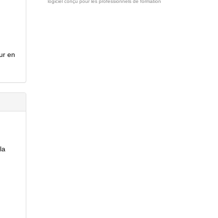
logiciel conçu pour les professionnels de formation
ur en
la