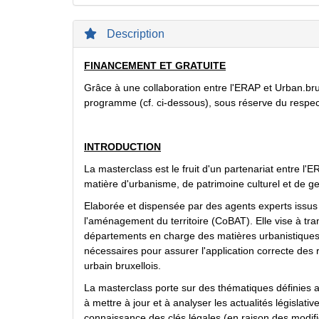
Description
FINANCEMENT ET GRATUITE
Grâce à une collaboration entre l'ERAP et Urban.brus
programme (cf. ci-dessous), sous réserve du respe
INTRODUCTION
La masterclass est le fruit d'un partenariat entre l'
matière d'urbanisme, de patrimoine culturel et de g
Elaborée et dispensée par des agents experts issus 
l'aménagement du territoire (CoBAT). Elle vise à tra
départements en charge des matières urbanistiques 
nécessaires pour assurer l'application correcte d
urbain bruxellois.
La masterclass porte sur des thématiques définies au
à mettre à jour et à analyser les actualités législativ
connaissance des clés légales (en raison des modif