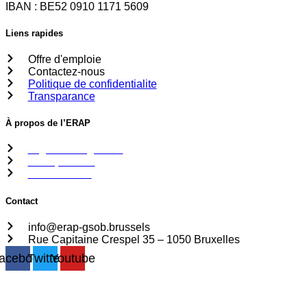
IBAN : BE52 0910 1171 5609
Liens rapides
Offre d'emploie
Contactez-nous
Politique de confidentialite
Transparance
À propos de l’ERAP
Organes de gestion
Transparence
Financement
Contact
info@erap-gsob.brussels
Rue Capitaine Crespel 35 – 1050 Bruxelles
acebook
Twitter
Youtube