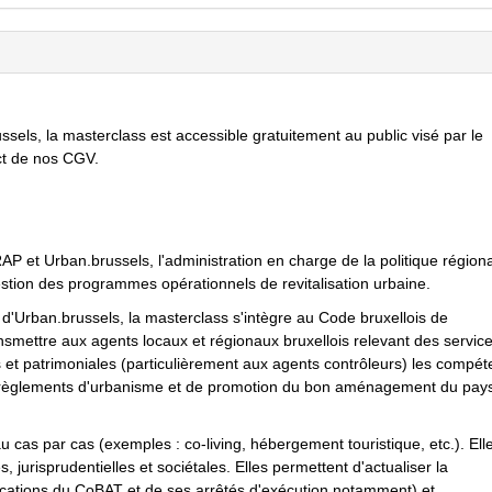
sels, la masterclass est accessible gratuitement au public visé par le
ct de nos CGV.
ERAP et Urban.brussels, l'administration en charge de la politique région
estion des programmes opérationnels de revitalisation urbaine.
d'Urban.brussels, la masterclass s'intègre au Code bruxellois de
nsmettre aux agents locaux et régionaux bruxellois relevant des service
et patrimoniales (particulièrement aux agents contrôleurs) les compé
es règlements d'urbanisme et de promotion du bon aménagement du pa
 cas par cas (exemples : co-living, hébergement touristique, etc.). Elle
es, jurisprudentielles et sociétales. Elles permettent d'actualiser la
ications du CoBAT et de ses arrêtés d'exécution notamment) et