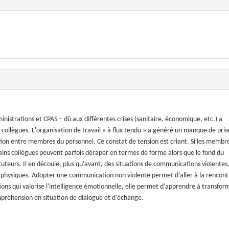
nistrations et CPAS – dû aux différentes crises (sanitaire, économique, etc.) a
re collègues. L'organisation de travail « à flux tendu » a généré un manque de pris
tion entre membres du personnel. Ce constat de tension est criant. Si les membr
ains collègues peuvent parfois déraper en termes de forme alors que le fond du
teurs. Il en découle, plus qu'avant, des situations de communications violentes
 physiques. Adopter une communication non violente permet d'aller à la rencont
ions qui valorise l'intelligence émotionnelle, elle permet d'apprendre à transfor
compréhension en situation de dialogue et d'échange.