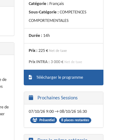
Catégorie :
Français
Sous-Catégorie :
COMPETENCES
COMPORTEMENTALES
Durée :
14h
Prix :
225 €
Net de taxe
Prix INTRA :
3 000 €
Net de taxe
Télécharger le programme
e de
es
Prochaines Sessions
,
re de
07/10/26 9:00 → 08/10/26 16:30
mer
8 places restantes
Présentiel