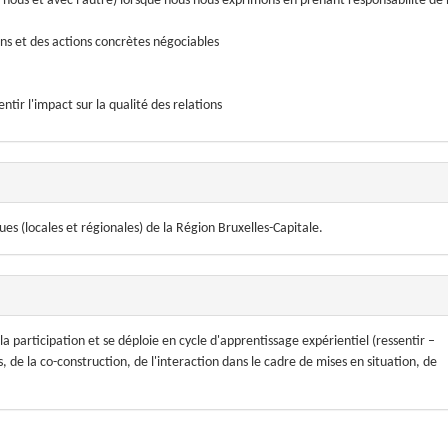
 nous et avec l'autre) lorsque nous nous exprimons en prenant responsabilité de
ins et des actions concrètes négociables
ntir l'impact sur la qualité des relations
ues (locales et régionales) de la Région Bruxelles-Capitale.
 participation et se déploie en cycle d'apprentissage expérientiel (ressentir –
, de la co-construction, de l'interaction dans le cadre de mises en situation, de